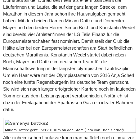
Domstadt an der Donau seit mehr als einem Jahrzehnt die
Läuferinnen und Läufer, die auf der ganz langen Strecke, dem
Marathon in diesem Jahr schon ihre Hausaufgaben gemacht
haben. Mit den beiden Damen Miriam Dattke und Domenika
Mayer und den beiden Herren Simon Boch und Konstantin Wedel
sind bereits vier Athleten*innen der LG Telis Finanz für die
Europameisterschaften fest nominiert. Damit stellt der Club die
Hälfte aller bei den Europameisterschaften am Start befindlichen
deutschen Marathonis. Konstantin Wedel startet dabei neben
Boch, Mayer und Dattke im deutschen Team für die
Mannschaftswertung in der längsten olympischen Laufdisziplin.
Um ein Haar wäre mit der Olympiastarterin von 2016 Anja Scherl
noch eine fünfte Regensburgerin ins deutsche Team gerutscht.
Sie wird sich nach langer erfolgreicher Karriere noch im laufenden
Sommer aus dem Leistungssport verabschieden. Natürlich ist
dazu der Freitagabend der Sparkassen Gala ein idealer Rahmen
dafür.
Miriam Dattke geht über 3.000m an den Start. (Foto von Theo Kiefner)
Alle einheimischen Laufasse kann man natürlich noch einmal vor