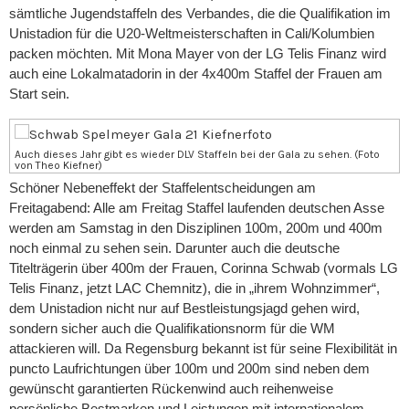
sämtliche Jugendstaffeln des Verbandes, die die Qualifikation im
Unistadion für die U20-Weltmeisterschaften in Cali/Kolumbien
packen möchten. Mit Mona Mayer von der LG Telis Finanz wird
auch eine Lokalmatadorin in der 4x400m Staffel der Frauen am
Start sein.
Auch dieses Jahr gibt es wieder DLV Staffeln bei der Gala zu sehen. (Foto
von Theo Kiefner)
Schöner Nebeneffekt der Staffelentscheidungen am
Freitagabend: Alle am Freitag Staffel laufenden deutschen Asse
werden am Samstag in den Disziplinen 100m, 200m und 400m
noch einmal zu sehen sein. Darunter auch die deutsche
Titelträgerin über 400m der Frauen, Corinna Schwab (vormals LG
Telis Finanz, jetzt LAC Chemnitz), die in „ihrem Wohnzimmer“,
dem Unistadion nicht nur auf Bestleistungsjagd gehen wird,
sondern sicher auch die Qualifikationsnorm für die WM
attackieren will. Da Regensburg bekannt ist für seine Flexibilität in
puncto Laufrichtungen über 100m und 200m sind neben dem
gewünscht garantierten Rückenwind auch reihenweise
persönliche Bestmarken und Leistungen mit internationalem