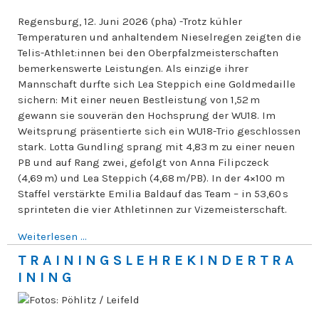
Regensburg, 12. Juni 2026 (pha) -Trotz kühler
Temperaturen und anhaltendem Nieselregen zeigten die
Telis-Athlet:innen bei den Oberpfalzmeisterschaften
bemerkenswerte Leistungen. Als einzige ihrer
Mannschaft durfte sich Lea Steppich eine Goldmedaille
sichern: Mit einer neuen Bestleistung von 1,52 m
gewann sie souverän den Hochsprung der WU18. Im
Weitsprung präsentierte sich ein WU18-Trio geschlossen
stark. Lotta Gundling sprang mit 4,83 m zu einer neuen
PB und auf Rang zwei, gefolgt von Anna Filipczeck
(4,69 m) und Lea Steppich (4,68 m/PB). In der 4×100 m
Staffel verstärkte Emilia Baldauf das Team – in 53,60 s
sprinteten die vier Athletinnen zur Vizemeisterschaft.
Weiterlesen ...
T R A I N I N G S L E H R E K I N D E R T R A
I N I N G